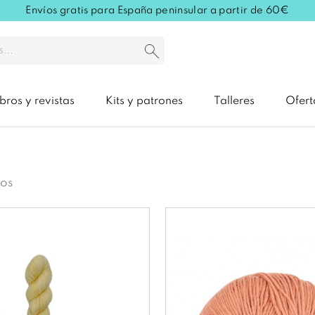
Envíos gratis para España peninsular a partir de 60€
ibros y revistas
Kits y patrones
Talleres
Ofert
os