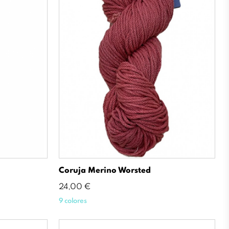
Coruja Merino Worsted
Precio
24,00 €
9 colores