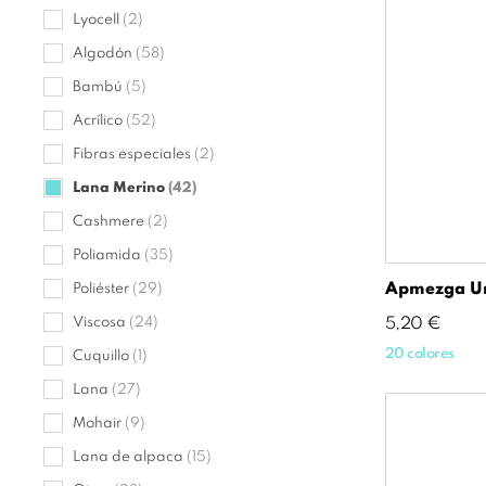
Lyocell
(2)
Algodón
(58)
Bambú
(5)
Acrílico
(52)
Fibras especiales
(2)
Lana Merino
(42)
Cashmere
(2)
Poliamida
(35)
Apmezga Ur
Poliéster
(29)
Precio
Viscosa
(24)
5,20 €
20 colores
Cuquillo
(1)
Lana
(27)
Mohair
(9)
Lana de alpaca
(15)