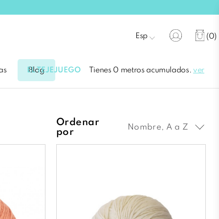
Esp
(0)
EL TEJEJUEGO
Tienes 0 metros acumulados.
ver
as
Blog
Ordenar
Nombre, A a Z
por