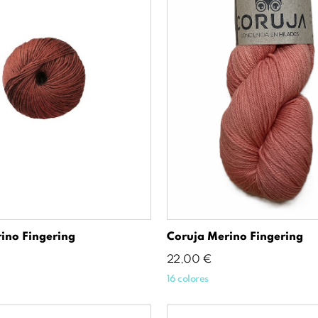
ino Fingering
Coruja Merino Fingering
Precio
22,00 €
16 colores