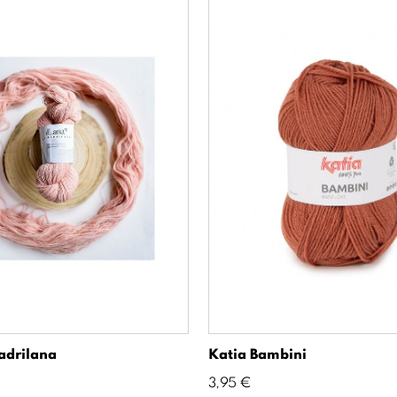
adrilana
Katia Bambini
Precio
3,95 €