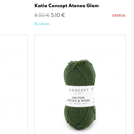
Katia Concept Atenea Glam
Precio
Precio
8,50 €
5,10 €
OFERTA
base
8 colores