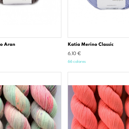
no Aran
Katia Merino Classic
Precio
6,10 €
66 colores