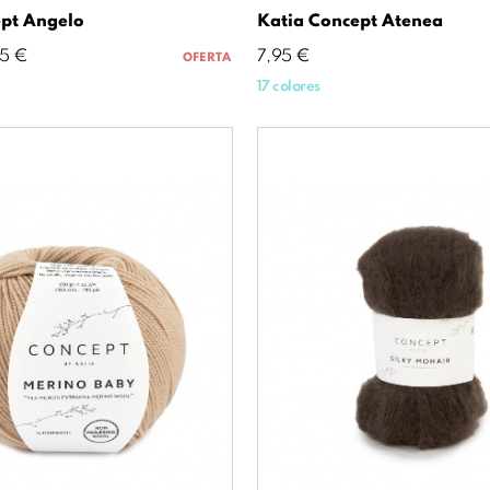
pt Angelo
Katia Concept Atenea
cio
Precio
75 €
7,95 €
OFERTA
17 colores