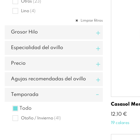
Otros
(23)
Lino
(4)
Limpiar filtros
+
Grosor Hilo
+
Especialidad del ovillo
+
Precio
+
Agujas recomendadas del ovillo
-
Temporada
Casasol Mer
Todo
Precio
12,10 €
Otoño / Invierno
(41)
19 colores