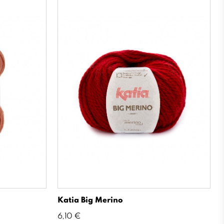
Katia Big Merino
Precio
6,10 €