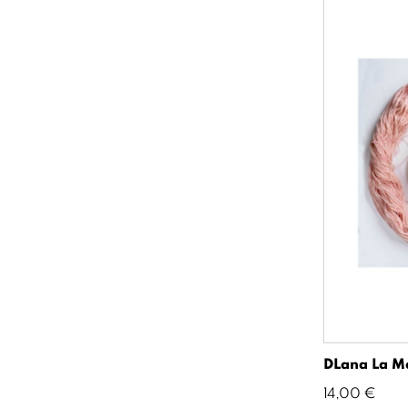
DLana La M
Precio
14,00 €