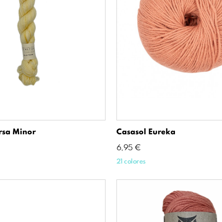
sa Minor
Casasol Eureka
Precio
6,95 €
21 colores