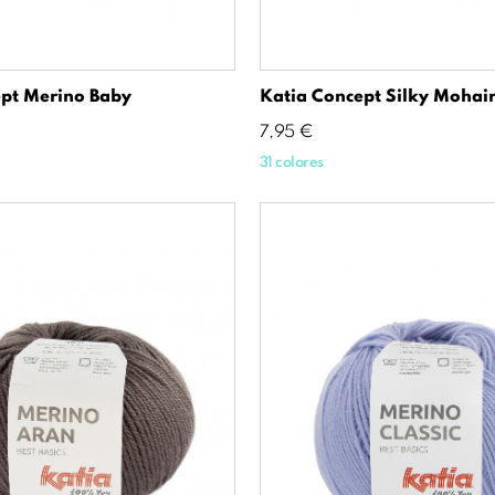
pt Merino Baby
Katia Concept Silky Mohai
Precio
7,95 €
31 colores