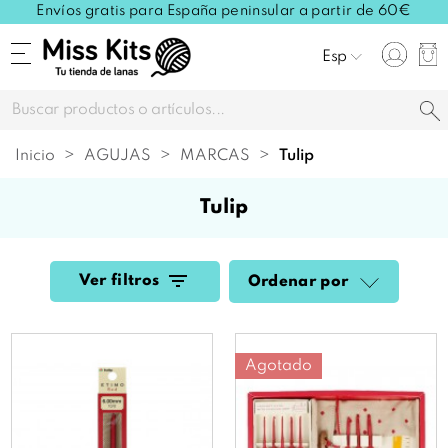
Envíos gratis para España peninsular a partir de 60€
Esp
Inicio
AGUJAS
MARCAS
tulip
tulip
Ver filtros
Ordenar por
Agotado