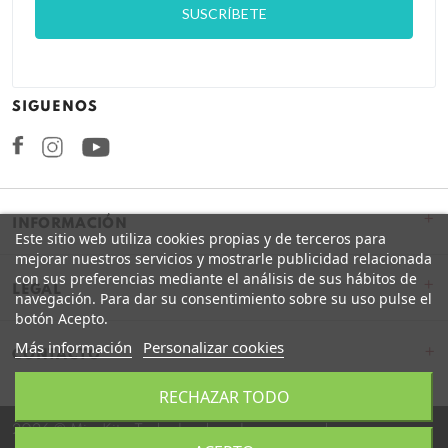
SIGUENOS
Facebook
Instagram
+
INFORMACIÓN
Este sitio web utiliza cookies propias y de terceros para
mejorar nuestros servicios y mostrarle publicidad relacionada
con sus preferencias mediante el análisis de sus hábitos de
+
LEGAL
navegación. Para dar su consentimiento sobre su uso pulse el
botón Acepto.
Más información
Personalizar cookies
CONTACTO
RECHAZAR TODO
2026 © Miss Kits. Todos los derechos reservados.