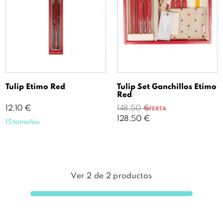
Tulip Etimo Red
Tulip Set Ganchillos Etimo
Red
Precio
Precio
Precio
12,10 €
148,50 €
OFERTA
base
128,50 €
15 tamaños
Ver
2
de
2
productos