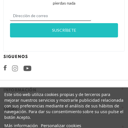
pierdas nada
SIGUENOS
Facebook
Instagram
+
INFORMACIÓN
Este sitio web utiliza cookies propias y de terceros para
mejorar nuestros servicios y mostrarle publicidad relacionada
con sus preferencias mediante el análisis de sus hábitos de
+
LEGAL
navegación. Para dar su consentimiento sobre su uso pulse el
botón Acepto.
Más información
Personalizar cookies
CONTACTO