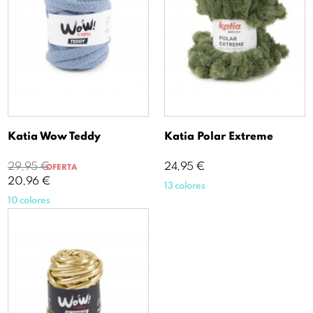
Katia Wow Teddy
Katia Polar Extreme
Precio
Precio
Precio
29,95 €
24,95 €
OFERTA
base
20,96 €
13 colores
10 colores