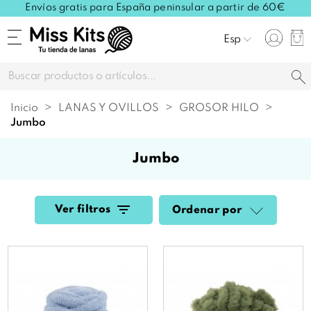
Envíos gratis para España peninsular a partir de 60€
Esp
Inicio
LANAS Y OVILLOS
GROSOR HILO
jumbo
jumbo
Ver filtros
Ordenar por