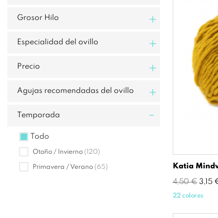
+
Grosor Hilo
+
Especialidad del ovillo
+
Precio
+
Agujas recomendadas del ovillo
-
Temporada
Todo
Otoño / Invierno
(120)
Katia Mind
Primavera / Verano
(65)
Precio
Prec
4,50 €
3,15 
base
22 colores