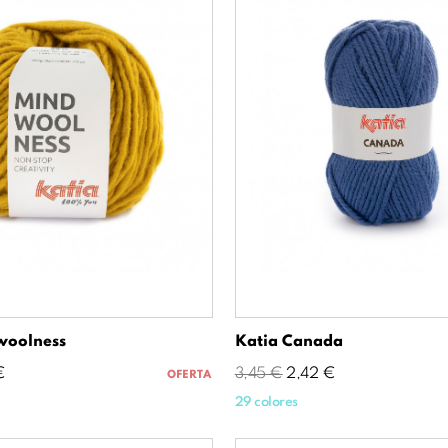
woolness
Katia Canada
io
Precio
Precio
€
3,45 €
2,42 €
OFERTA
base
29 colores