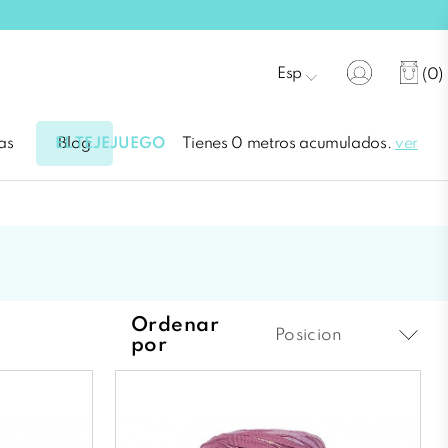
Esp
(0)
EL TEJEJUEGO
Tienes 0 metros acumulados.
ver
as
Blog
Ordenar
Posicion
por