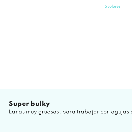
base
5 colores
super bulky
Lanas muy gruesas, para trabajar con aguja