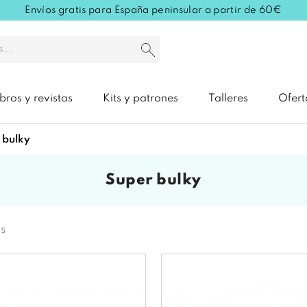
Envíos gratis para España peninsular a partir de 60€
ibros y revistas
Kits y patrones
Talleres
Ofert
r bulky
super bulky
s