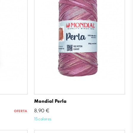
Mondial Perla
Precio
8,90 €
OFERTA
15 colores