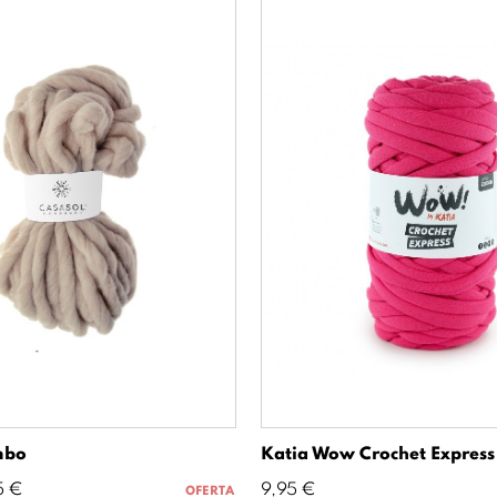
mbo
Katia Wow Crochet Express
io
Precio
5 €
9,95 €
OFERTA