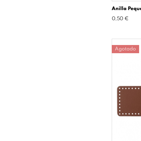
Anilla Pequ
Precio
0,50 €
Agotado