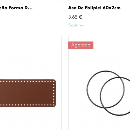
eña Forma D...
Asa De Polipiel 60x2cm
Precio
3,65 €
5 colores
Agotado