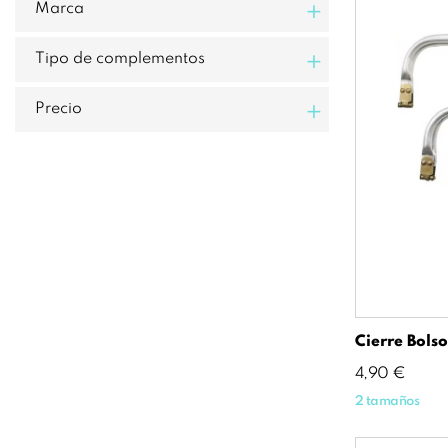
+
Marca
+
Tipo de complementos
+
Precio
Cierre Bols
Precio
4,90 €
2 tamaños