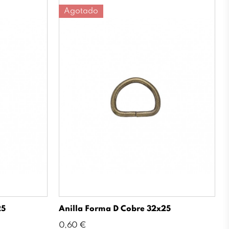
Agotado
25
Anilla Forma D Cobre 32x25
Precio
0,60 €