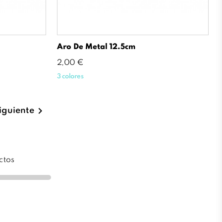
Aro De Metal 12.5cm
Precio
2,00 €
3 colores

iguiente
ctos