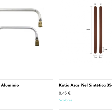
o Aluminio
Katia Asas Piel Sintética 3
Precio
8,45 €
5 colores