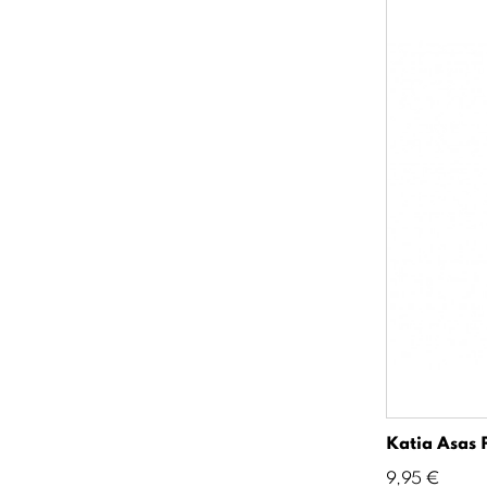
Katia Asas 
Precio
9,95 €