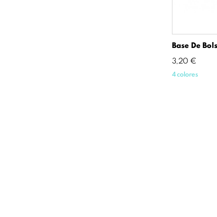
Base De Bols
Precio
3,20 €
4 colores