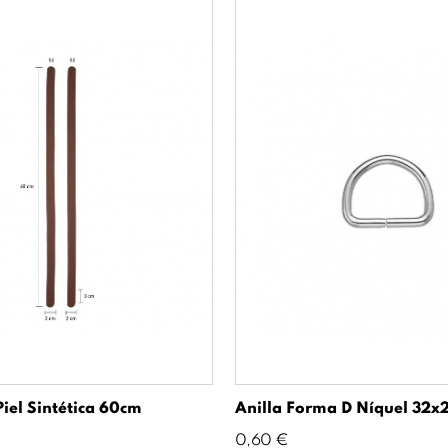
Piel Sintética 60cm
Anilla Forma D Níquel 32x
Precio
0,60 €