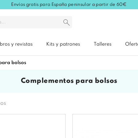
Envíos gratis para España peninsular a partir de 60€
ibros y revistas
Kits y patrones
Talleres
Ofert
para bolsos
complementos para bolsos
tos