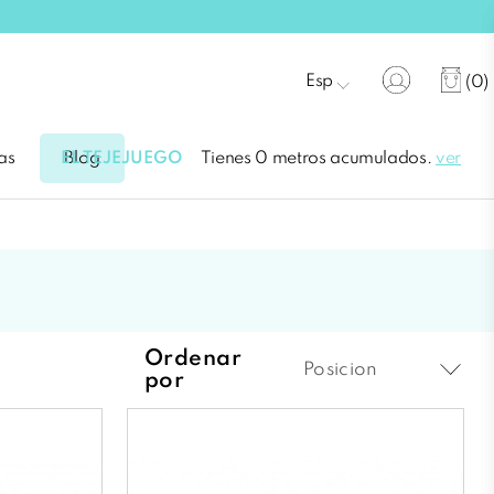
Esp
(0)
EL TEJEJUEGO
Tienes 0 metros acumulados.
ver
as
Blog
Ordenar
Posicion
por