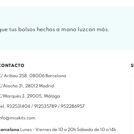
que tus bolsos hechos a mano luzcan más.
CONTACTO
S
C/ Aribau 258, 08006 Barcelona
C/Atocha 31, 28012 Madrid
C/Marqués 3, 29005, Málaga
Tel. 932531404 / 912535789 / 952286957
info@misskits.com
Barcelona
Lunes - Viernes de 10 a 20h Sábado de 10 a 14h