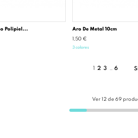
o Polipiel...
Aro De Metal 10cm
Precio
1,50 €
3 colores
1
2
3
…
6
S
Ver
12
de
69
produ