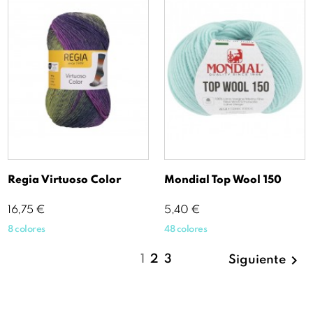
Regia Virtuoso Color
Mondial Top Wool 150
Precio
Precio
16,75 €
5,40 €
8 colores
48 colores

1
2
3
Siguiente