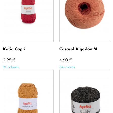
Katia Capri
Casasol Algodón M
Precio
Precio
2,95 €
4,60 €
95 colores
34 colores