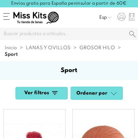
Envíos gratis para España peninsular a partir de 60€
Esp
Inicio
LANAS Y OVILLOS
GROSOR HILO
sport
sport
Ver filtros
Ordenar por