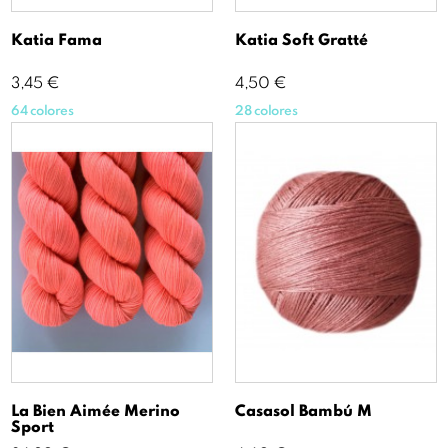
Katia Fama
Katia Soft Gratté
Precio
Precio
3,45 €
4,50 €
64 colores
28 colores
La Bien Aimée Merino
Casasol Bambú M
Sport