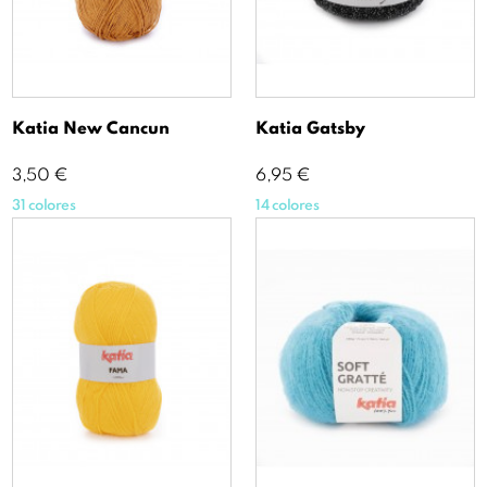
Katia New Cancun
Katia Gatsby
Precio
Precio
3,50 €
6,95 €
31 colores
14 colores