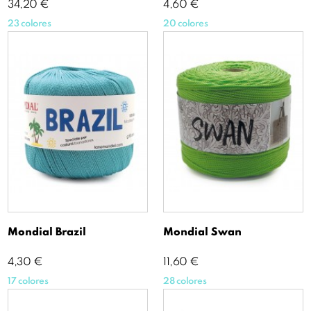
Precio
Precio
34,20 €
4,60 €
23 colores
20 colores
Mondial Brazil
Mondial Swan
Precio
Precio
4,30 €
11,60 €
17 colores
28 colores