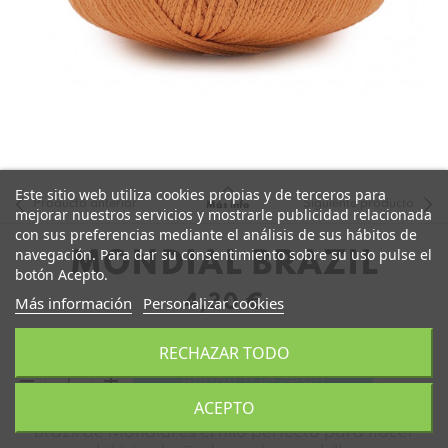
Este sitio web utiliza cookies propias y de terceros para
Producto anterior
Siguiente producto
Más info
mejorar nuestros servicios y mostrarle publicidad relacionada
con sus preferencias mediante el análisis de sus hábitos de
navegación. Para dar su consentimiento sobre su uso pulse el
MONDIAL BRAZIL
botón Acepto.
4,30 €
Más información
Personalizar cookies
RECHAZAR TODO
remove
add
Añadir a la cesta
ACEPTO
Brazil de Mondial es el hilo perfecto para hacer