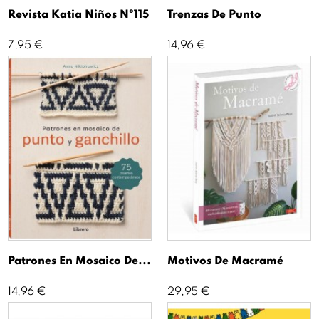
Revista Katia Niños Nº115
Trenzas De Punto
Precio
Precio
7,95 €
14,96 €
Patrones En Mosaico De...
Motivos De Macramé
Precio
Precio
14,96 €
29,95 €