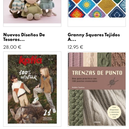
Nuevos Diseños De
Granny Squares Tejidos
Tesoros...
A...
Precio
Precio
28,00 €
12,95 €