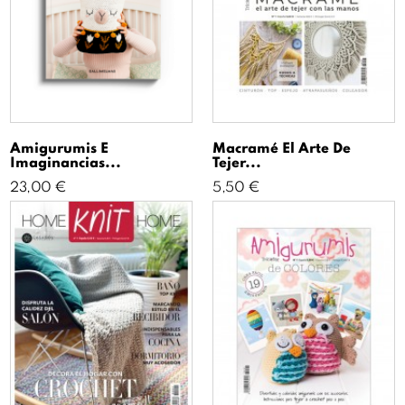
Amigurumis E
Macramé El Arte De
Imaginancias...
Tejer...
Precio
Precio
23,00 €
5,50 €