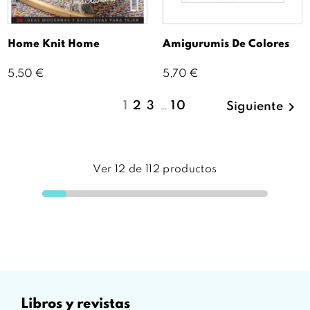
Home Knit Home
Amigurumis De Colores
Precio
Precio
5,50 €
5,70 €

1
2
3
…
10
Siguiente
Ver
12
de
112
productos
libros y revistas