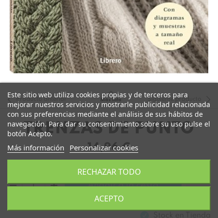
Este sitio web utiliza cookies propias y de terceros para
Producto anterior
Siguiente producto
Más info
mejorar nuestros servicios y mostrarle publicidad relacionada
con sus preferencias mediante el análisis de sus hábitos de
navegación. Para dar su consentimiento sobre su uso pulse el
TRENZAS DE PUNTO
botón Acepto.
14,96 €
Más información
Personalizar cookies
RECHAZAR TODO
remove
add
Añadir a la cesta
ACEPTO
Stock en
Tienda