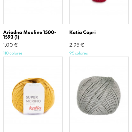
Ariadna Mouline 1500-
Katia Capri
1593 (1)
Precio
Precio
1,00 €
2,95 €
110 colores
95 colores