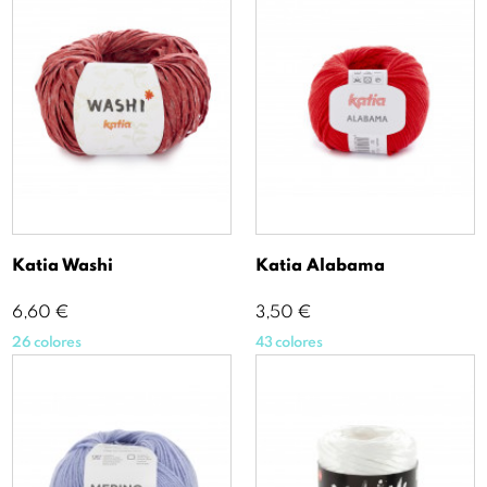
Katia Washi
Katia Alabama
Precio
Precio
6,60 €
3,50 €
26 colores
43 colores