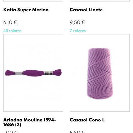
Katia Super Merino
Casasol Linete
Precio
Precio
6,10 €
9,50 €
45 colores
7 colores
Ariadna Mouline 1594-
Casasol Cono L
1686 (2)
Precio
Precio
1,00 €
8,80 €