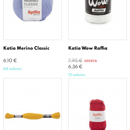
Katia Merino Classic
Katia Wow Raffia
Precio
Precio
Precio
6,10 €
7,95 €
OFERTA
base
6,36 €
66 colores
15 colores