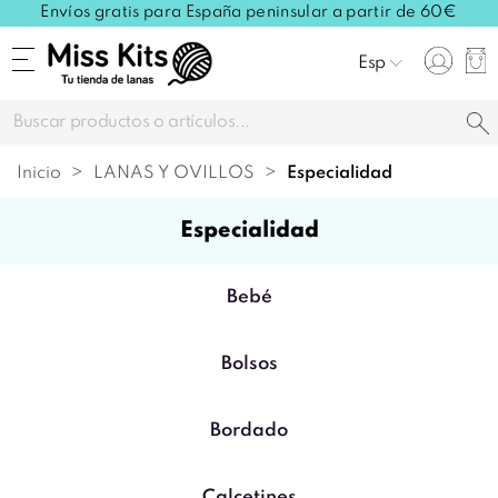
Envíos gratis para España peninsular a partir de 60€
Esp
Inicio
LANAS Y OVILLOS
especialidad
especialidad
Bebé
Bolsos
Bordado
Calcetines