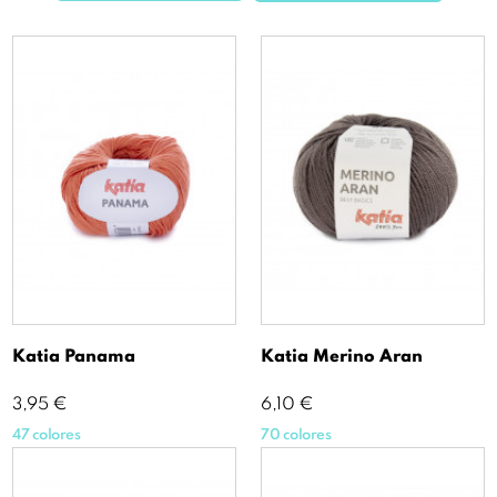
Katia Panama
Katia Merino Aran
Precio
Precio
3,95 €
6,10 €
47 colores
70 colores