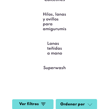
Hilos, lanas
y ovillos
para
amigurumis
Lanas
teñidas
a mano
Superwash
Ver filtros
Ordenar por