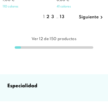
110 colores
41 colores

1
2
3
…
13
Siguiente
Ver
12
de
150
productos
especialidad