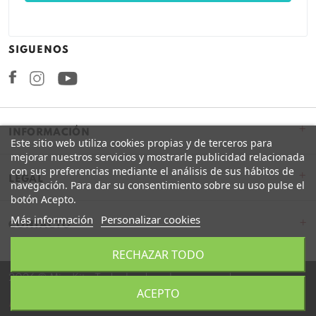
SIGUENOS
Facebook
Instagram
+
INFORMACIÓN
Este sitio web utiliza cookies propias y de terceros para
mejorar nuestros servicios y mostrarle publicidad relacionada
con sus preferencias mediante el análisis de sus hábitos de
+
LEGAL
navegación. Para dar su consentimiento sobre su uso pulse el
botón Acepto.
Más información
Personalizar cookies
CONTACTO
RECHAZAR TODO
2026 © Miss Kits. Todos los derechos reservados.
ACEPTO