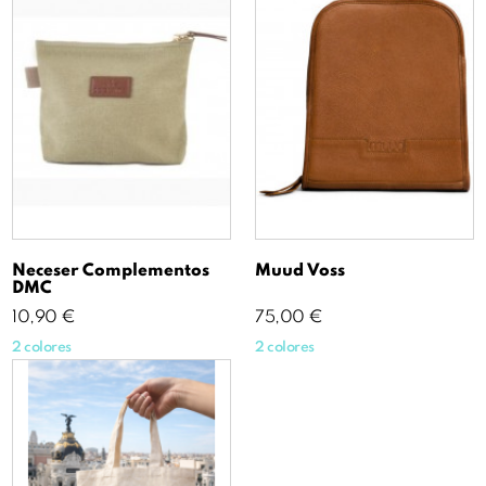
Neceser Complementos
Muud Voss
DMC
Precio
Precio
10,90 €
75,00 €
2 colores
2 colores