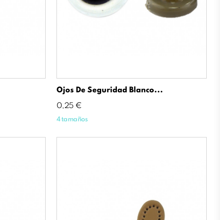
Ojos De Seguridad Blanco...
Precio
0,25 €
4 tamaños