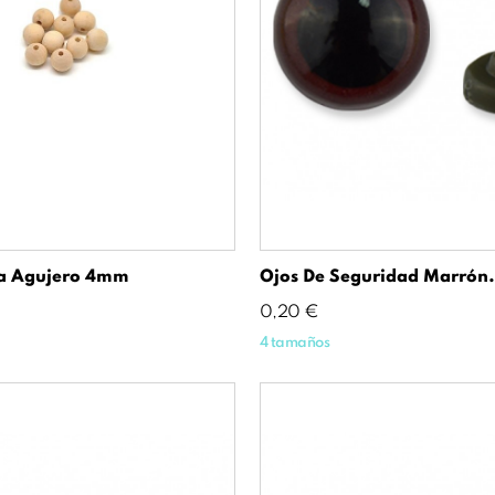
a Agujero 4mm
Ojos De Seguridad Marrón.
Precio
0,20 €
4 tamaños