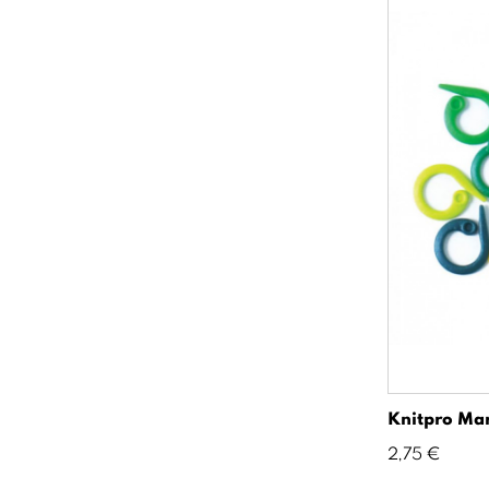
Knitpro Mar
Precio
2,75 €