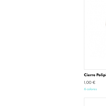
Cierre Polip
Precio
1,00 €
6 colores