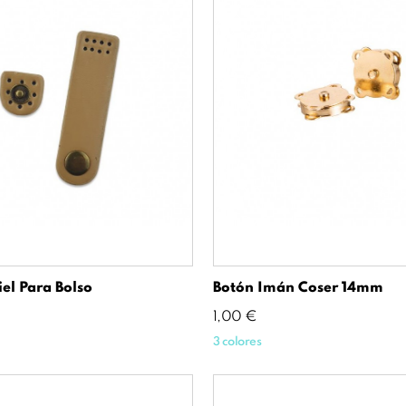
iel Para Bolso
Botón Imán Coser 14mm
Precio
1,00 €
3 colores