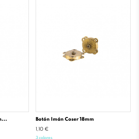
...
Botón Imán Coser 18mm
Precio
1,10 €
3 colores