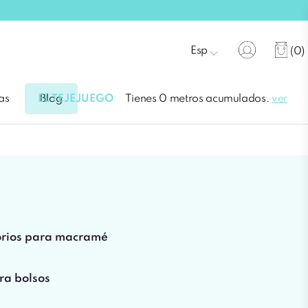
Esp
(0)
EL TEJEJUEGO
Tienes 0 metros acumulados.
ver
as
Blog
orios para macramé
a bolsos