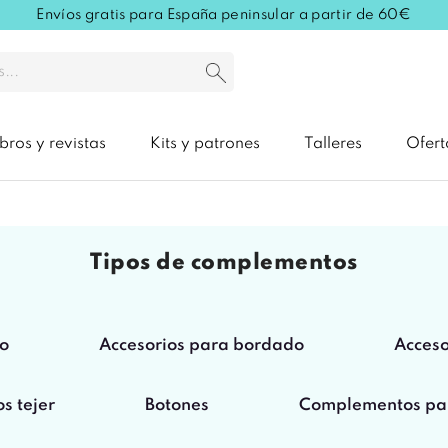
Envíos gratis para España peninsular a partir de 60€
ibros y revistas
Kits y patrones
Talleres
Ofert
tipos de complementos
lo
Accesorios para bordado
Acces
s tejer
Botones
Complementos par