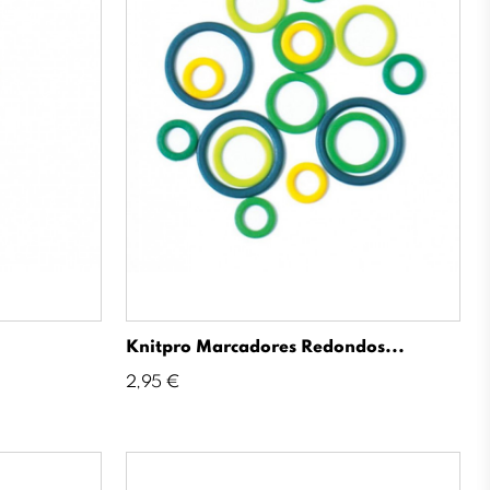
Knitpro Marcadores Redondos...
Precio
2,95 €