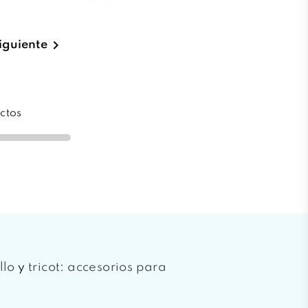

iguiente
ctos
llo
y
tricot
:
accesorios para