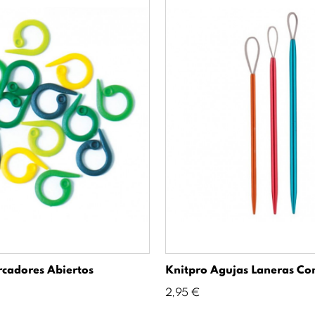
cadores Abiertos
Knitpro Agujas Laneras Con
Precio
2,95 €