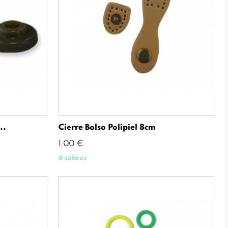
..
Cierre Bolso Polipiel 8cm
Precio
1,00 €
6 colores