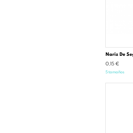
Nariz De Se
Precio
0,15 €
5 tamaños