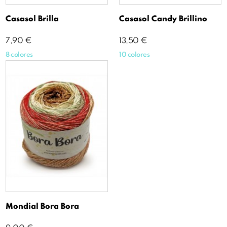
Casasol Brilla
Casasol Candy Brillino
Precio
Precio
7,90 €
13,50 €
8 colores
10 colores
Mondial Bora Bora