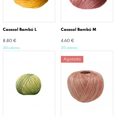
Casasol Bambú L
Casasol Bambú M
Precio
Precio
8,80 €
4,60 €
20 colores
20 colores
Agotado