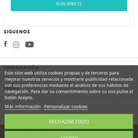
SIGUENOS
Facebook
Instagram
+
INFORMACIÓN
Este sitio web utiliza cookies propias y de terceros para
mejorar nuestros servicios y mostrarle publicidad relacionada
con sus preferencias mediante el análisis de sus hábitos de
+
LEGAL
navegación. Para dar su consentimiento sobre su uso pulse el
botón Acepto.
Más información
Personalizar cookies
CONTACTO
RECHAZAR TODO
2026 © Miss Kits. Todos los derechos reservados.