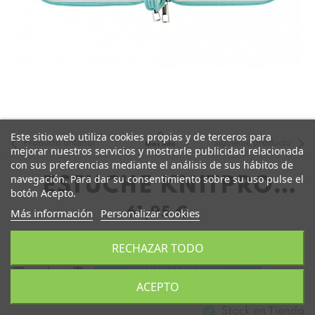
Este sitio web utiliza cookies propias y de terceros para
Producto anterior
Siguiente producto
Más info
mejorar nuestros servicios y mostrarle publicidad relacionada
con sus preferencias mediante el análisis de sus hábitos de
navegación. Para dar su consentimiento sobre su uso pulse el
ESTUCHE KNITPRO
botón Acepto.
WAVES 2-12MM
61,95 €
Más información
Personalizar cookies
RECHAZAR TODO
remove
add
Añadir a la cesta
ACEPTO
Stock en
Tienda