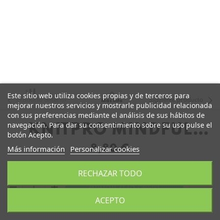
Este sitio web utiliza cookies propias y de terceros para
Producto anterior
Siguiente producto
Más info
mejorar nuestros servicios y mostrarle publicidad relacionada
con sus preferencias mediante el análisis de sus hábitos de
navegación. Para dar su consentimiento sobre su uso pulse el
KNITPRO MINDFUL
botón Acepto.
FIJAS 80CM
8,80 €
Más información
Personalizar cookies
RECHAZAR TODO
remove
add
Añadir a la cesta
ACEPTO