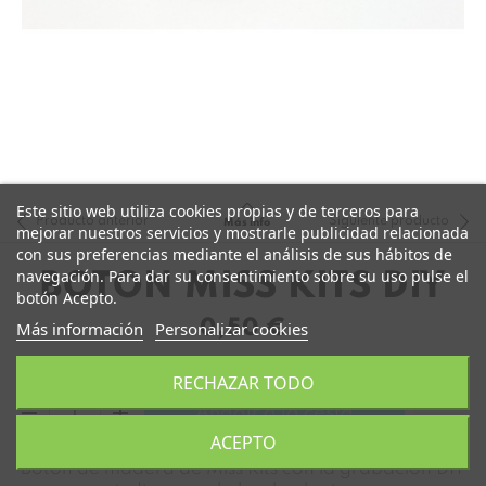
Este sitio web utiliza cookies propias y de terceros para
Producto anterior
Siguiente producto
Más info
mejorar nuestros servicios y mostrarle publicidad relacionada
con sus preferencias mediante el análisis de sus hábitos de
navegación. Para dar su consentimiento sobre su uso pulse el
BOTÓN MISS KITS DIY
botón Acepto.
0,50 €
Más información
Personalizar cookies
RECHAZAR TODO
remove
add
Añadir a la cesta
ACEPTO
Botón de madera de Miss Kits con la grabación DIY