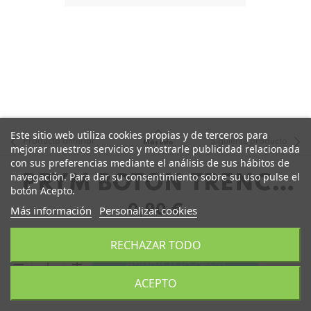
Este sitio web utiliza cookies propias y de terceros para
Producto anterior
Siguiente producto
Más info
mejorar nuestros servicios y mostrarle publicidad relacionada
con sus preferencias mediante el análisis de sus hábitos de
navegación. Para dar su consentimiento sobre su uso pulse el
PRYM BOTÓN TRENCA
botón Acepto.
32MM
0,90 €
Más información
Personalizar cookies
RECHAZAR TODO
remove
add
Añadir a la cesta
ACEPTO