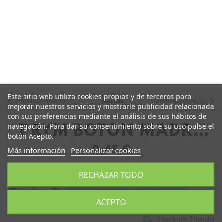
Este sitio web utiliza cookies propias y de terceros para
Producto anterior
Siguiente producto
Más info
mejorar nuestros servicios y mostrarle publicidad relacionada
con sus preferencias mediante el análisis de sus hábitos de
navegación. Para dar su consentimiento sobre su uso pulse el
PRYM BOTÓN MADRE
botón Acepto.
PERLA 14MM
0,45 €
Más información
Personalizar cookies
RECHAZAR TODO
remove
add
Añadir a la cesta
ACEPTO
Stock en
Tienda