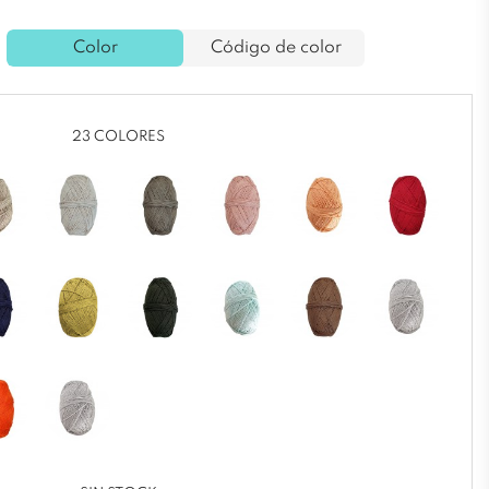
Color
Código de color
23 COLORES