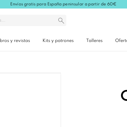
Envíos gratis para España peninsular a partir de 60€
ibros y revistas
Kits y patrones
Talleres
Ofert