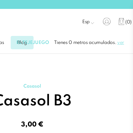
Esp
(0)
EL TEJEJUEGO
Tienes 0 metros acumulados.
ver
as
Blog
Casasol
Casasol B3
3,00 €