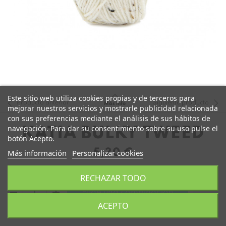
Este sitio web utiliza cookies propias y de terceros para
Producto anterior
Siguiente producto
Más info
mejorar nuestros servicios y mostrarle publicidad relacionada
con sus preferencias mediante el análisis de sus hábitos de
navegación. Para dar su consentimiento sobre su uso pulse el
KATIA BULKY TWEED
botón Acepto.
5,30 €
Más información
Personalizar cookies
RECHAZAR TODO
remove
add
Elige una combinación
ACEPTO