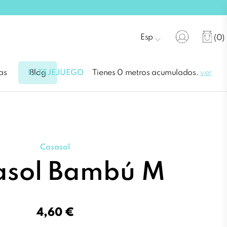
Esp
(0)
EL TEJEJUEGO
Tienes 0 metros acumulados.
ver
as
Blog
Casasol
asol Bambú M
4,60 €