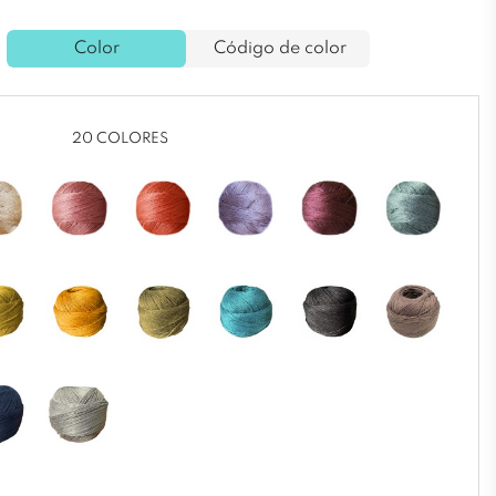
Color
Código de color
20 COLORES