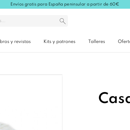
Envíos gratis para España peninsular a partir de 60€
ibros y revistas
Kits y patrones
Talleres
Ofert
Cas