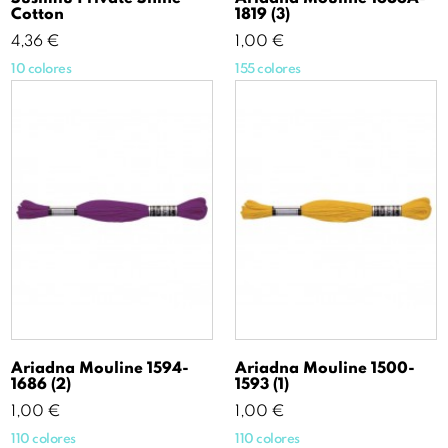
Cotton
1819 (3)
Precio
Precio
4,36 €
1,00 €
10 colores
155 colores
Ariadna Mouline 1594-
Ariadna Mouline 1500-
1686 (2)
1593 (1)
Precio
Precio
1,00 €
1,00 €
110 colores
110 colores