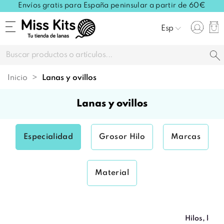
Envíos gratis para España peninsular a partir de 60€
Esp
Inicio
lanas y ovillos
lanas y ovillos
Especialidad
Grosor Hilo
Marcas
Material
Hilos, lana