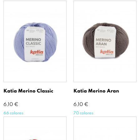
Katia Merino Classic
Katia Merino Aran
Precio
Precio
6,10 €
6,10 €
66 colores
70 colores