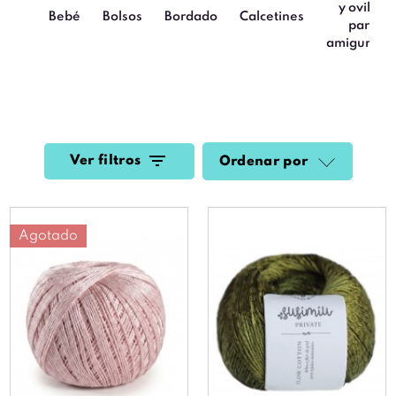
y ovillos
Bebé
Bolsos
Bordado
Calcetines
para
amigurumi
Ver filtros
Ordenar por
Agotado