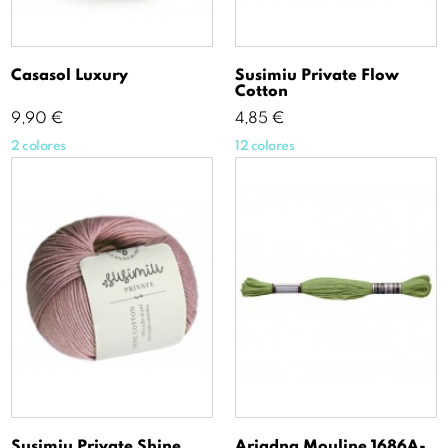
Casasol Luxury
Susimiu Private Flow
Cotton
Precio
Precio
9,90 €
4,85 €
2 colores
12 colores
Susimiu Private Shine
Ariadna Mouline 1686A-