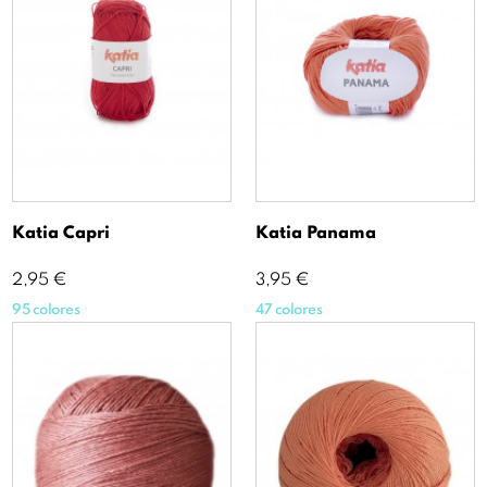
Katia Capri
Katia Panama
Precio
Precio
2,95 €
3,95 €
95 colores
47 colores