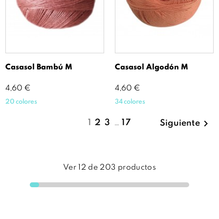
Casasol Bambú M
Casasol Algodón M
Precio
Precio
4,60 €
4,60 €
20 colores
34 colores

1
2
3
…
17
Siguiente
Ver
12
de
203
productos