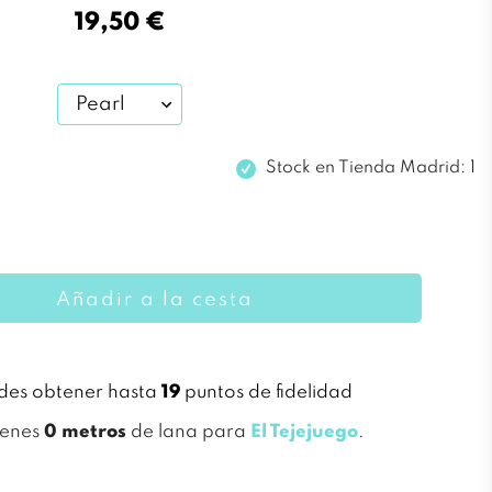
19,50 €
Stock en
Tienda Madrid: 1
Añadir a la cesta
des obtener hasta
19
puntos de fidelidad
ienes
0 metros
de lana para
El Tejejuego
.