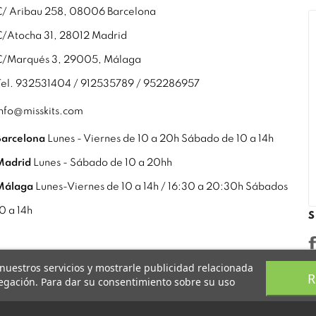
C/ Aribau 258, 08006 Barcelona
C/Atocha 31, 28012 Madrid
C/Marqués 3, 29005, Málaga
Tel. 932531404 / 912535789 / 952286957
info@misskits.com
Barcelona
Lunes - Viernes de 10 a 20h Sábado de 10 a 14h
Madrid
Lunes - Sábado de 10 a 20hh
Málaga
Lunes-Viernes de 10 a 14h / 16:30 a 20:30h Sábados
10 a 14h
S
 nuestros servicios y mostrarle publicidad relacionada
R
vegación. Para dar su consentimiento sobre su uso