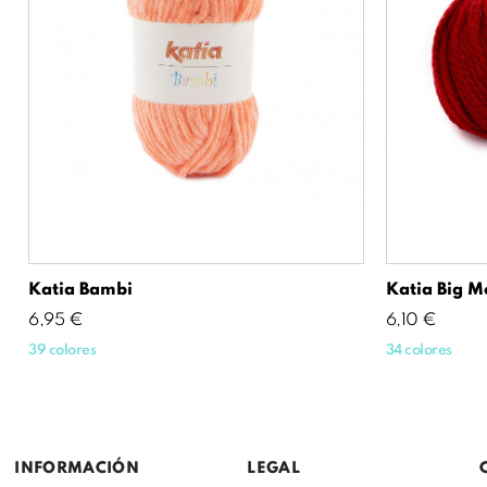
Katia Bambi
Katia Big M
Precio
Precio
6,95 €
6,10 €
39 colores
34 colores
INFORMACIÓN
LEGAL