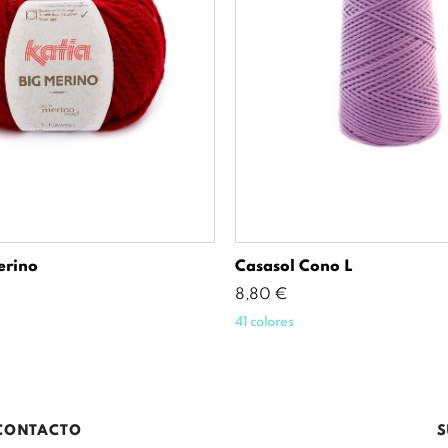
erino
Casasol Cono L
Precio
8,80 €
41 colores
CONTACTO
S