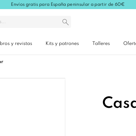
Envíos gratis para España peninsular a partir de 60€
ibros y revistas
Kits y patrones
Talleres
Ofert
or
Cas