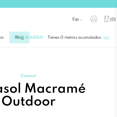
Esp
(0)
EL TEJEJUEGO
Tienes 0 metros acumulados.
ver
as
Blog
Casasol
asol Macramé
Outdoor