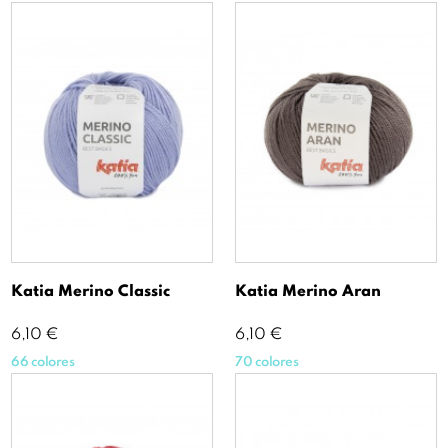
Katia Merino Classic
Katia Merino Aran
Precio
Precio
6,10 €
6,10 €
66 colores
70 colores