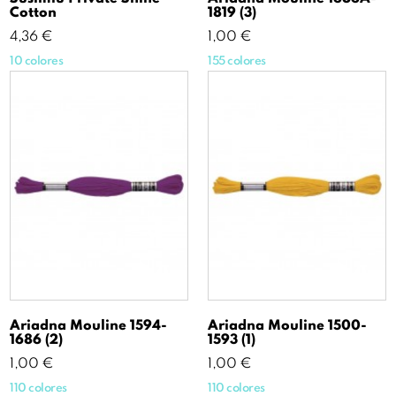
Cotton
1819 (3)
Precio
Precio
4,36 €
1,00 €
10 colores
155 colores
Ariadna Mouline 1594-
Ariadna Mouline 1500-
1686 (2)
1593 (1)
Precio
Precio
1,00 €
1,00 €
110 colores
110 colores