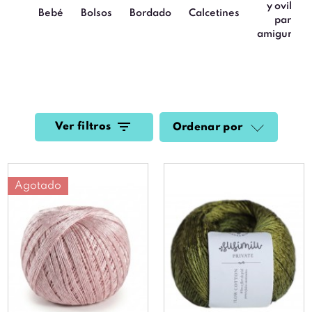
y ovillos
Bebé
Bolsos
Bordado
Calcetines
para
amigurumi
Ver filtros
Ordenar por
Agotado