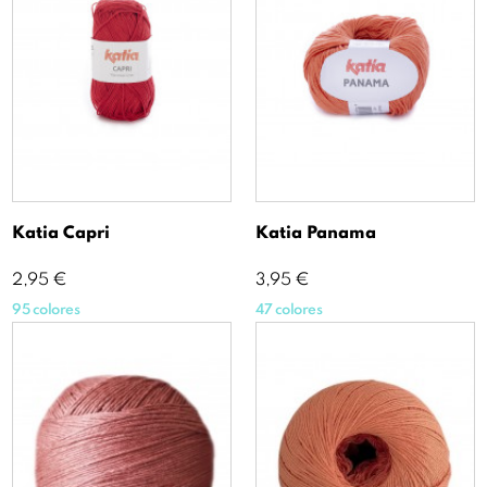
Katia Capri
Katia Panama
Precio
Precio
2,95 €
3,95 €
95 colores
47 colores