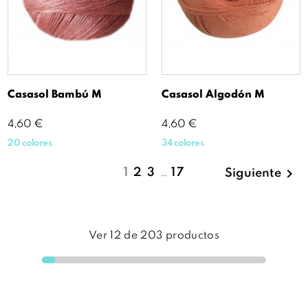
Casasol Bambú M
Casasol Algodón M
Precio
Precio
4,60 €
4,60 €
20 colores
34 colores

1
2
3
…
17
Siguiente
Ver
12
de
203
productos