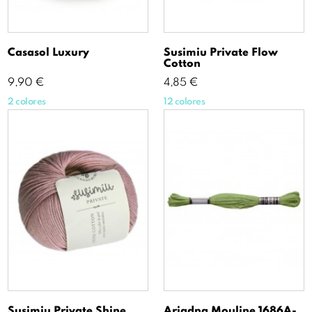
Casasol Luxury
Susimiu Private Flow
Cotton
Precio
Precio
9,90 €
4,85 €
2 colores
12 colores
Susimiu Private Shine
Ariadna Mouline 1686A-