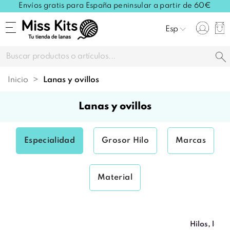
Envíos gratis para España peninsular a partir de 60€
Esp
Inicio
lanas y ovillos
lanas y ovillos
Especialidad
Grosor Hilo
Marcas
Material
Hilos, lana