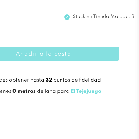
Stock en
Tienda Malaga: 3
Añadir a la cesta
des obtener hasta
32
puntos de fidelidad
ienes
0 metros
de lana para
El Tejejuego
.