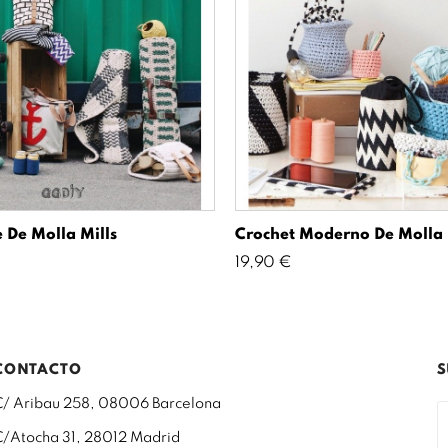
 De Molla Mills
Crochet Moderno De Molla 
Precio
19,90 €
CONTACTO
S
C/ Aribau 258, 08006 Barcelona
C/Atocha 31, 28012 Madrid