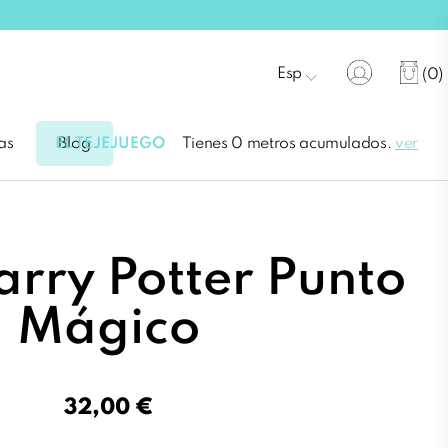
Esp
(0)
EL TEJEJUEGO
Tienes 0 metros acumulados.
ver
as
Blog
arry Potter Punto
Mágico
32,00 €