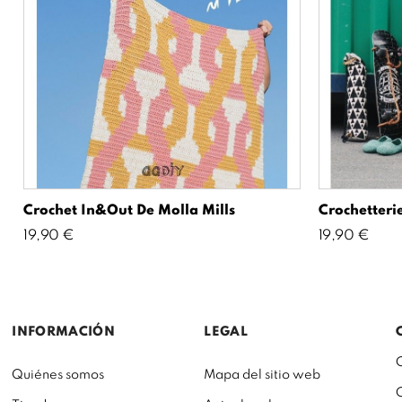
Crochet In&Out De Molla Mills
Crochetterie
Precio
Precio
19,90 €
19,90 €
INFORMACIÓN
LEGAL
Quiénes somos
Mapa del sitio web