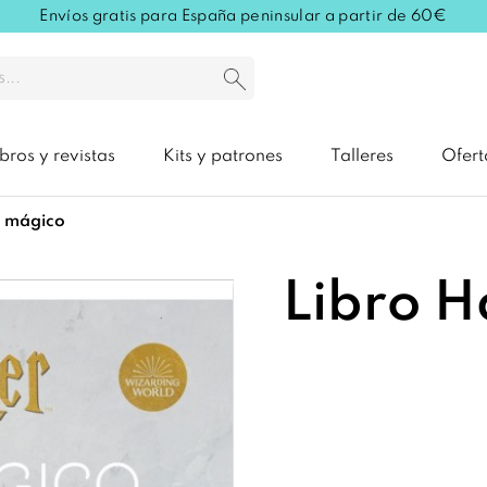
Envíos gratis para España peninsular a partir de 60€
ibros y revistas
Kits y patrones
Talleres
Ofert
o mágico
Libro H