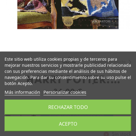
Este sitio web utiliza cookies propias y de terceros para
Producto anterior
Siguiente producto
Más info
mejorar nuestros servicios y mostrarle publicidad relacionada
con sus preferencias mediante el análisis de sus hábitos de
navegación. Para dar su consentimiento sobre su uso pulse el
HARRY POTTER:
botón Acepto.
GANCHILLO MÁGICO
34,00 €
Más información
Personalizar cookies
RECHAZAR TODO
remove
add
Elige una combinación
ACEPTO
Sin stock