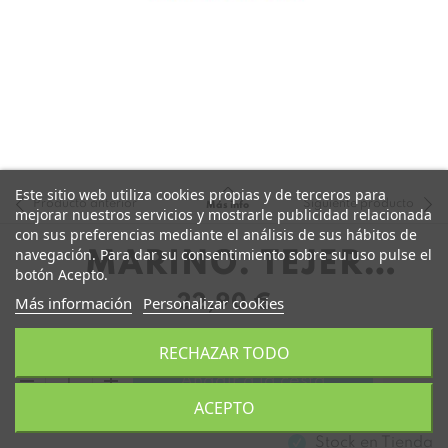
Este sitio web utiliza cookies propias y de terceros para
Producto anterior
Siguiente producto
Más info
mejorar nuestros servicios y mostrarle publicidad relacionada
con sus preferencias mediante el análisis de sus hábitos de
navegación. Para dar su consentimiento sobre su uso pulse el
MARINO. TEJER
botón Acepto.
JACQUARD DE JANDI
22,90 €
Más información
Personalizar cookies
GARDIZABAL
RECHAZAR TODO
remove
add
Añadir a la cesta
ACEPTO
Stock en
Tienda