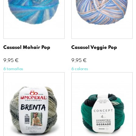
Casasol Mohair Pop
Casasol Veggie Pop
Precio
Precio
9,95 €
9,95 €
6 tamaños
6 colores