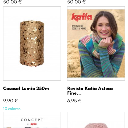
Precio
Precio
50,00 €
50,00 €
Casasol Lumia 250m
Revista Katia Azteca
Fine...
Precio
Precio
9,90 €
6,95 €
10 colores