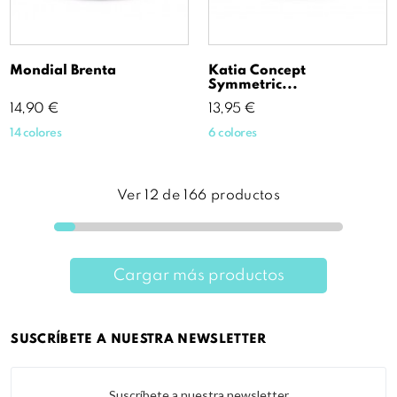
Mondial Brenta
Katia Concept
Symmetric...
Precio
Precio
14,90 €
13,95 €
14 colores
6 colores
Ver
12
de
166
productos
Cargar más productos
SUSCRÍBETE A NUESTRA NEWSLETTER
Suscríbete a nuestra newsletter