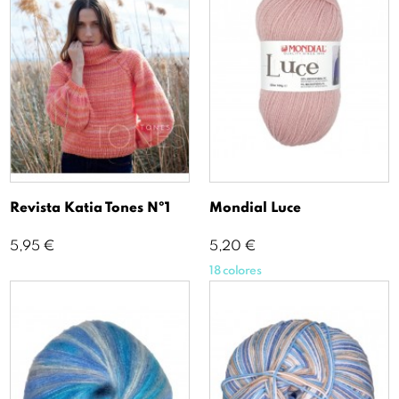
Revista Katia Tones Nº1
Mondial Luce
Precio
Precio
5,95 €
5,20 €
18 colores