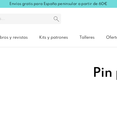
Envíos gratis para España peninsular a partir de 60€
ibros y revistas
Kits y patrones
Talleres
Ofert
Pin