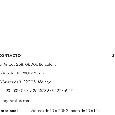
CONTACTO
S
C/ Aribau 258, 08006 Barcelona
C/Atocha 31, 28012 Madrid
C/Marqués 3, 29005, Málaga
Tel. 932531404 / 912535789 / 952286957
info@misskits.com
Barcelona
Lunes - Viernes de 10 a 20h Sábado de 10 a 14h