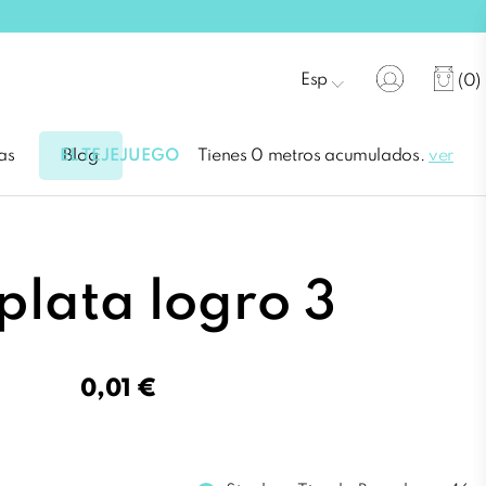
Esp
(0)
EL TEJEJUEGO
Tienes 0 metros acumulados.
ver
as
Blog
 plata logro 3
0,01 €