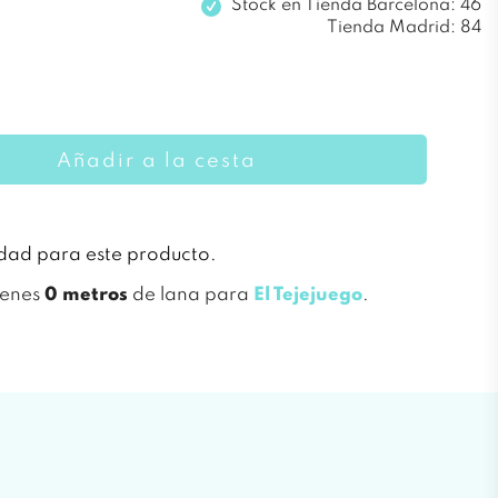
Stock en
Tienda Barcelona: 46
Tienda Madrid: 84
Añadir a la cesta
idad para este producto.
ienes
0 metros
de lana para
El Tejejuego
.