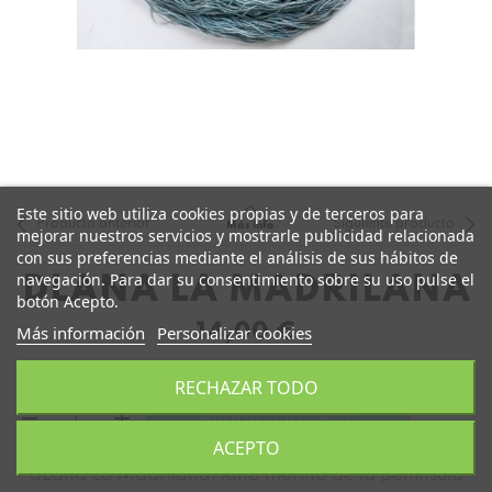
Este sitio web utiliza cookies propias y de terceros para
Producto anterior
Siguiente producto
Más info
mejorar nuestros servicios y mostrarle publicidad relacionada
con sus preferencias mediante el análisis de sus hábitos de
navegación. Para dar su consentimiento sobre su uso pulse el
DLANA LA MADRILANA
botón Acepto.
14,00 €
Más información
Personalizar cookies
RECHAZAR TODO
remove
add
Añadir a la cesta
ACEPTO
dLana La Madrilana, lana merino de la península