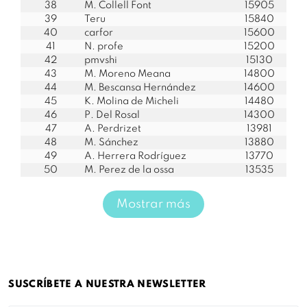
38
M. Collell Font
15905
39
Teru
15840
40
carfor
15600
41
N. profe
15200
42
pmvshi
15130
43
M. Moreno Meana
14800
44
M. Bescansa Hernández
14600
45
K. Molina de Micheli
14480
46
P. Del Rosal
14300
47
A. Perdrizet
13981
48
M. Sánchez
13880
49
A. Herrera Rodríguez
13770
50
M. Perez de la ossa
13535
Mostrar más
SUSCRÍBETE A NUESTRA NEWSLETTER