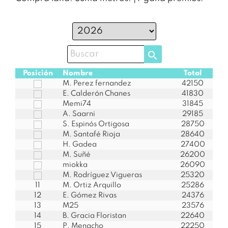
search
Posición
Nombre
Total
M. Perez fernandez
42150
E. Calderón Chanes
41830
Memi74
31845
A. Saarni
29185
S. Espinós Ortigosa
28750
M. Santafé Rioja
28640
H. Gadea
27400
M. Suñé
26200
miokka
26090
M. Rodríguez Vigueras
25320
11
M. Ortiz Arquillo
25286
12
E. Gómez Rivas
24376
13
M25
23576
14
B. Gracia Floristan
22640
15
P. Menacho
22250