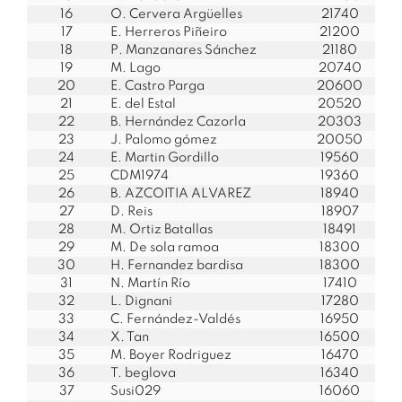
16
O. Cervera Argüelles
21740
17
E. Herreros Piñeiro
21200
18
P. Manzanares Sánchez
21180
19
M. Lago
20740
20
E. Castro Parga
20600
21
E. del Estal
20520
22
B. Hernández Cazorla
20303
23
J. Palomo gómez
20050
24
E. Martin Gordillo
19560
25
CDM1974
19360
26
B. AZCOITIA ALVAREZ
18940
27
D. Reis
18907
28
M. Ortiz Batallas
18491
29
M. De sola ramoa
18300
30
H. Fernandez bardisa
18300
31
N. Martín Río
17410
32
L. Dignani
17280
33
C. Fernández-Valdés
16950
34
X. Tan
16500
35
M. Boyer Rodriguez
16470
36
T. beglova
16340
37
Susi029
16060