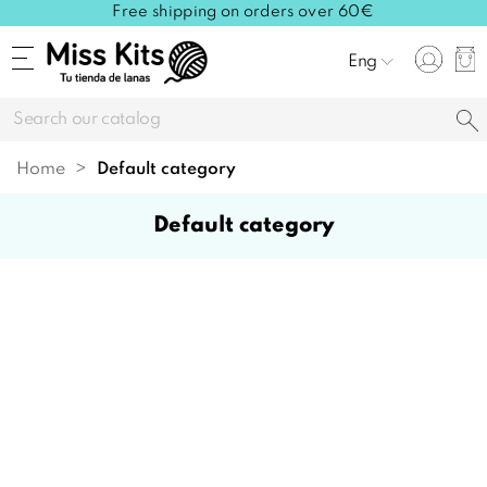
Free shipping on orders over 60€
Eng
Home
default category
default category