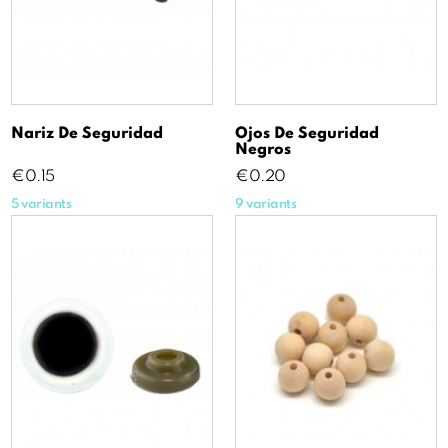
Nariz De Seguridad
Ojos De Seguridad
Negros
Price
Price
€0.15
€0.20
5 variants
9 variants