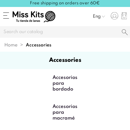
Free shipping on orders over 60€
Eng
Home
accessories
accessories
Accesorios
para
bordado
Accesorios
para
macramé