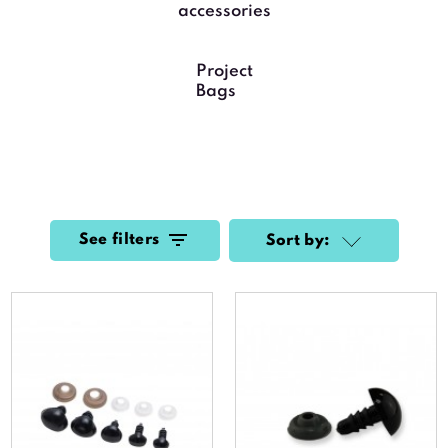
accessories
Project
Bags
See filters
Sort by: