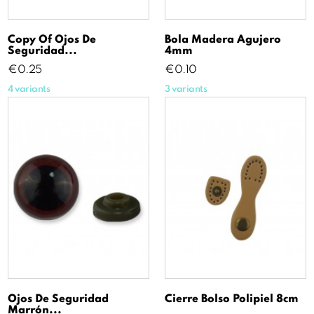
Copy Of Ojos De
Bola Madera Agujero
Seguridad...
4mm
Price
Price
€0.25
€0.10
4 variants
3 variants
Ojos De Seguridad
Cierre Bolso Polipiel 8cm
Marrón...