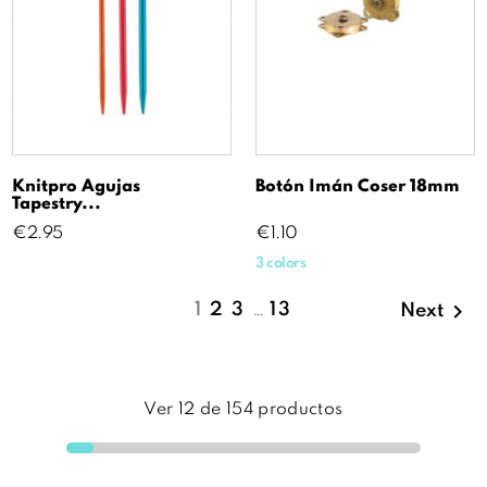
Knitpro Agujas
Botón Imán Coser 18mm
Tapestry...
Price
Price
€2.95
€1.10
3 colors

1
2
3
…
13
Next
Ver
12
de
154
productos