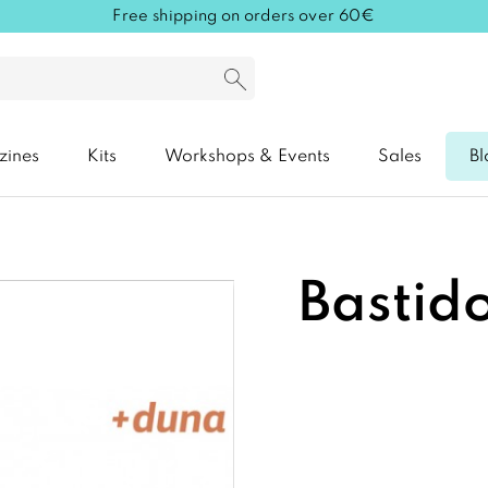
Free shipping on orders over 60€
zines
Kits
Workshops & Events
Sales
Bl
Bastid