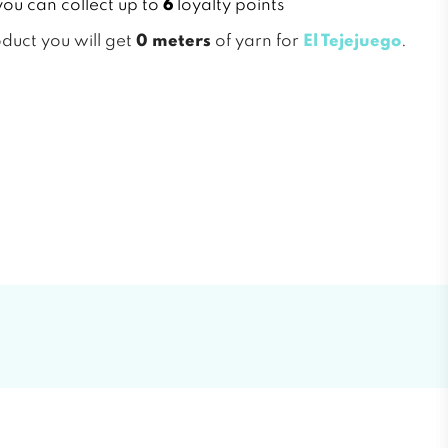
you can collect up to
6
loyalty points
oduct you will get
0 meters
of yarn for
El Tejejuego
.