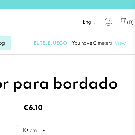
Eng
(0)
EL TEJEJUEGO
You have 0 meters.
View
og
or para bordado
€6.10