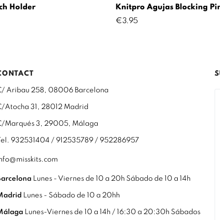
tch Holder
Knitpro Agujas Blocking Pi
Price
€3.95
CONTACT
S
C/ Aribau 258, 08006 Barcelona
C/Atocha 31, 28012 Madrid
C/Marqués 3, 29005, Málaga
Tel. 932531404 / 912535789 / 952286957
info@misskits.com
Barcelona
Lunes - Viernes de 10 a 20h Sábado de 10 a 14h
Madrid
Lunes - Sábado de 10 a 20hh
Málaga
Lunes-Viernes de 10 a 14h / 16:30 a 20:30h Sábados