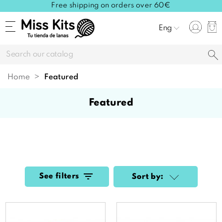
Free shipping on orders over 60€
Eng
Home
featured
featured
See filters
Sort by: