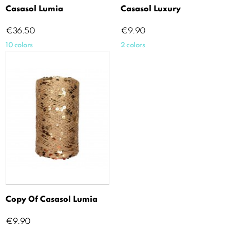
Casasol Lumia
Casasol Luxury
Price
Price
€36.50
€9.90
10 colors
2 colors
Copy Of Casasol Lumia
Price
€9.90