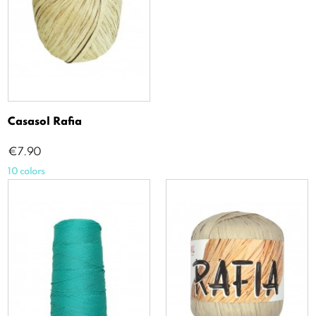
Casasol Rafia
Price
€7.90
10 colors