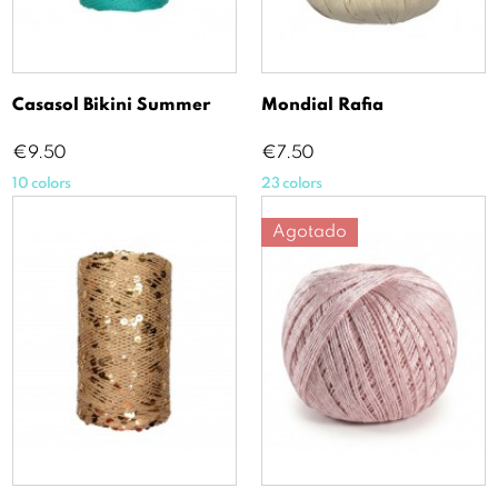
Casasol Bikini Summer
Mondial Rafia
Price
Price
€9.50
€7.50
10 colors
23 colors
Agotado