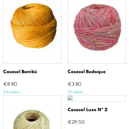
Casasol Bambú
Casasol Bodoque
Price
Price
€8.80
€3.80
20 colors
10 colors
Casasol Luxe Nº 2
Price
€29.50